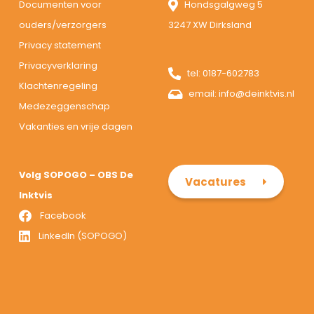
Documenten voor
Hondsgalgweg 5
ouders/verzorgers
3247 XW Dirksland
Privacy statement
Privacyverklaring
tel:
0187-602783
Klachtenregeling
email:
info@deinktvis.nl
Medezeggenschap
Vakanties en vrije dagen
Volg SOPOGO – OBS De
Vacatures
Inktvis
Facebook
LinkedIn (SOPOGO)