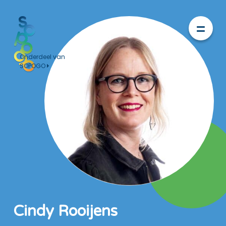
Onderdeel van
SOPOGO
Cindy Rooijens